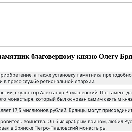
 памятник благоверному князю Олегу Бр
 приобретение, а также установку памятника преподобн
и в пресс-службе региональной епархии.
ссии, скульптор Александр Ромашевский. Постамент для
кого монастыря, который был основан самим святым кня
ляет 17,5 миллионов рублей. Брянцы могут присоединить
кровитель воинства. Он был храбрым воином, любил Рус
овал в Брянске Петро-Павловский монастырь.