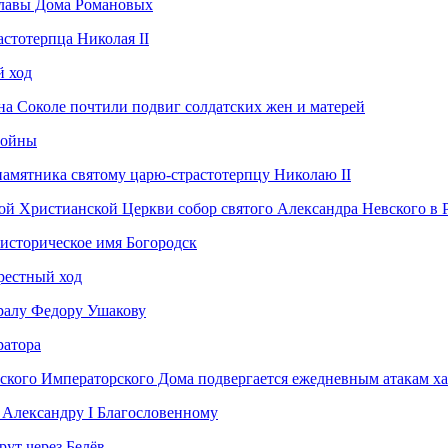
Главы Дома Романовых
астотерпца Николая II
 ход
а Соколе почтили подвиг солдатских жен и матерей
войны
памятника святому царю-страстотерпцу Николаю II
ой Христианской Церкви собор святого Александра Невского в Р
историческое имя Богородск
рестный ход
ралу Федору Ушакову
ратора
ского Императорского Дома подвергается ежедневным атакам х
 Александру I Благословенному
ут через Белёв