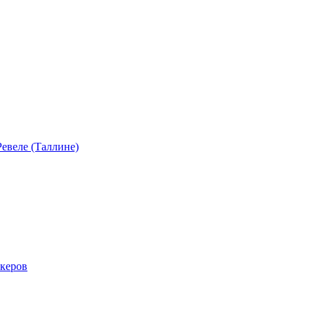
евеле (Таллине)
акеров