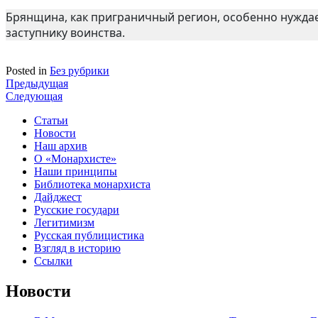
Брянщина, как приграничный регион, особенно нужда
заступнику воинства.
Posted in
Без рубрики
Навигация
Предыдущая
Следующая
по
Статьи
записям
Новости
Наш архив
О «Монархисте»
Наши принципы
Библиотека монархиста
Дайджест
Русские государи
Легитимизм
Русская публицистика
Взгляд в историю
Ссылки
Новости