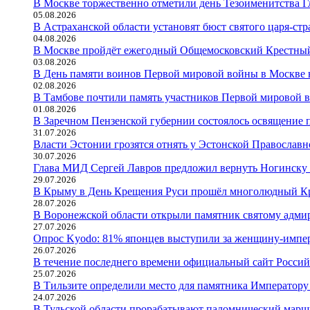
В Москве торжественно отметили день Тезоименитства 
05.08.2026
В Астраханской области установят бюст святого царя-стр
04.08.2026
В Москве пройдёт ежегодный Общемосковский Крестный
03.08.2026
В День памяти воинов Первой мировой войны в Москве н
02.08.2026
В Тамбове почтили память участников Первой мировой 
01.08.2026
В Заречном Пензенской губернии состоялось освящение 
31.07.2026
Власти Эстонии грозятся отнять у Эстонской Православн
30.07.2026
Глава МИД Сергей Лавров предложил вернуть Ногинску 
29.07.2026
В Крыму в День Крещения Руси прошёл многолюдный К
28.07.2026
В Воронежской области открыли памятник святому адми
27.07.2026
Опрос Kyodo: 81% японцев выступили за женщину-импе
26.07.2026
В течение последнего времени официальный сайт Россий
25.07.2026
В Тильзите определили место для памятника Императору
24.07.2026
В Тульской области прорабатывают паломнический маршр