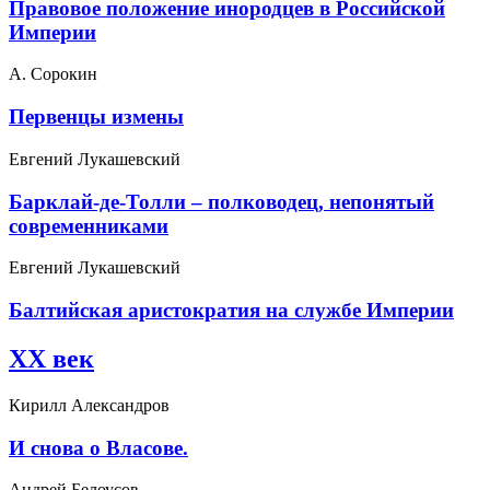
Правовое положение инородцев в Российской
Империи
А. Сорокин
Первенцы измены
Евгений Лукашевский
Барклай-де-Толли – полководец, непонятый
современниками
Евгений Лукашевский
Балтийская аристократия на службе Империи
XX век
Кирилл Александров
И снова о Власове.
Андрей Белоусов