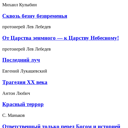
Михаил Кулыбин
Сквозь безну безвременья
протоиерей Лев Лебедев
От Царства зенмного — к Царству Небесному!
протоиерей Лев Лебедев
Последний луч
Евгений Лукашевский
Трагедия ХХ века
Антон Любич
Красный террор
C. Маньков
Ответственный только перед Богом и историей