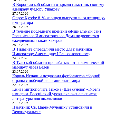
28.07.2026
В Воронежской области открыли памятник святому
адмиралу Федору Ушакову
27.07.2026
Опрос Kyodo: 81% японцев выступили за женщину-
императора
26.07.2026
В течение последнего времени официальный сайт
Российского Императорского Дома подвергается
ежедневным атакам хакеров
25.07.2026
В Тильзите определили место для памятника
Императору Александру I Благословенному
24.07.2026
В Тульской области прорабатывают паломнический
маршрут через Белёв
23.07.2026
Король Испании поздравил футболистов сборной
страны с победой на чемпионате мира
22.07.2026
Книга митрополита Тихона (Шевкунова) «Гибель
империи. Российский урок» включена в список
литературы для школьников
21.07.2026
Памятник Св. Царю-Мученику установили в
Верхнеуральске