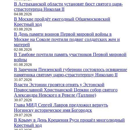
В Астраханской области установят бюст святого царя-
страстотерпца Николая II
04.08.2026
В Москве пройдёт ежегодный Общемосковский
Крестный ход
03.08.2026
В День памяти воинов Первой мировой войны в
Москве на Соколе почтили подвиг солдатских жен и
матерей
02.08.2026
В Тамбове почтили память участников Первой мировой
войны
01.08.2026
В Заречном Пензенской губернии состоялось освящение
памятника святому царю-страстотерпцу Николаю II
31.07.2026
Власти Эстонии грозятся отнять у Эстонской
Православной Христианской Церкви собор святого
Александра Невского в Ревеле (Таллине)
30.07.2026
Глава МИД Сергей Лавров предложил вернуть
Ногинску историческое имя Богородск
29.07.2026
В Крыму в День Крещения Руси прошёл многолюдный
Крестный ход