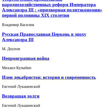
народнохозяйственных реформ Императора
Александра ІІІ : «придворная политэкономия»
первой половины XIX столетия
Владимир Василик
Русская Православная Церковь в эпоху
Александра III
М. Диунов
Непроигранная война
Михаил Кулыбин
Идеи декабристов: история и современность
Евгений Лукашевский
Возвращая долги
Евгений Лукашевский