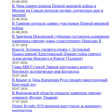
03.08.2026
В День памяти воинов Первой мировой войны в
Москве на Соколе почтили подвиг солдатских жен и
матерей
02.08.2026
В Тамбове почтили память участников Первой мировой
войны
01.08.2026
В Заречном Пензенской губернии состоялось освящение
памятника святому царю-страстотерпцу Николаю II
31.07.2026
Власти Эстонии грозятся отнять у Эстонской
Православной Христианской Церкви собор святого
Александра Невского в Ревеле (Таллине)
30.07.2026
Глава МИД Сергей Лавров предложил вернуть
Ногинску историческое имя Богородск
29.07.2026
В Крыму в День Крещения Руси прошёл многолюдный
Крестный ход
28.07.2026
В Воронежской области открыли памятник святому
адмиралу Федору Ушакову
27.07.2026
Опрос Kyodo: 81% японцев выступили за женщину-
императора