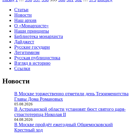
Статьи
Новости
Наш архив
О «Монархисте»
Наши принципы
Библиотека монархиста
Дайджест
Русские государи
Легитимизм
Русская публицистика
Взгляд в историю
Ссылки
Новости
В Москве торжественно отметили день Тезоименитства
Главы Дома Романовых
05.08.2026
В Астраханской области установят бюст святого царя-
страстотерпца Николая II
04.08.2026
В Москве пройдёт ежегодный Общемосковский
Крестный ход