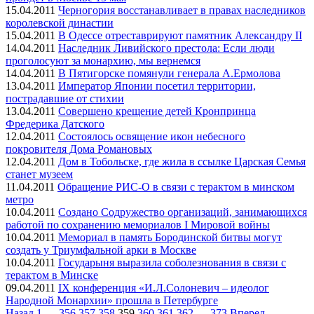
15.04.2011
Черногория восстанавливает в правах наследников
королевской династии
15.04.2011
В Одессе отреставрируют памятник Александру II
14.04.2011
Наследник Ливийского престола: Если люди
проголосуют за монархию, мы вернемся
14.04.2011
В Пятигорске помянули генерала А.Ермолова
13.04.2011
Император Японии посетил территории,
пострадавшие от стихии
13.04.2011
Совершено крещение детей Кронпринца
Фредерика Датского
12.04.2011
Состоялось освящение икон небесного
покровителя Дома Романовых
12.04.2011
Дом в Тобольске, где жила в ссылке Царская Семья
станет музеем
11.04.2011
Обращение РИС-О в связи с терактом в минском
метро
10.04.2011
Создано Cодружество организаций, занимающихся
работой по сохранению мемориалов I Мировой войны
10.04.2011
Мемориал в память Бородинской битвы могут
создать у Триумфальной арки в Москве
10.04.2011
Государыня выразила соболезнования в связи с
терактом в Минске
09.04.2011
IX конференция «И.Л.Солоневич – идеолог
Народной Монархии» прошла в Петербурге
Назад
1
…
356
357
358
359
360
361
362
…
373
Вперед