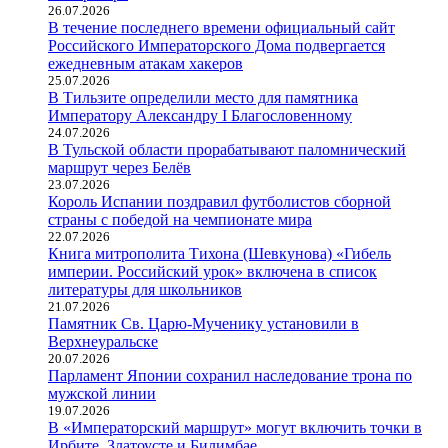
26.07.2026
В течение последнего времени официальный сайт
Российского Императорского Дома подвергается
ежедневным атакам хакеров
25.07.2026
В Тильзите определили место для памятника
Императору Александру I Благословенному
24.07.2026
В Тульской области прорабатывают паломнический
маршрут через Белёв
23.07.2026
Король Испании поздравил футболистов сборной
страны с победой на чемпионате мира
22.07.2026
Книга митрополита Тихона (Шевкунова) «Гибель
империи. Российский урок» включена в список
литературы для школьников
21.07.2026
Памятник Св. Царю-Мученику установили в
Верхнеуральске
20.07.2026
Парламент Японии сохранил наследование трона по
мужской линии
19.07.2026
В «Императорский маршрут» могут включить точки в
Ирбите, Златоусте и Билимбае