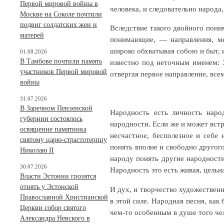
Первой мировой войны в
человека, и следовательно народа
Москве на Соколе почтили
подвиг солдатских жен и
Вследствие такого двойного поним
матерей
понимающие, — направления, ме
широко обхватывая собою и быт, и
01.08.2026
В Тамбове почтили память
известно под неточным именем: 
участников Первой мировой
отвергая первое направление, все
войны
31.07.2026
В Заречном Пензенской
Народность есть личность наро
губернии состоялось
народности. Если же и может встр
освящение памятника
несчастное, бесполезное и себе
святому царю-страстотерпцу
понять вполне и свободно другого
Николаю II
народу понять другие народности.
30.07.2026
Народность это есть живая, цельн
Власти Эстонии грозятся
отнять у Эстонской
И дух, и творчество художественн
Православной Христианской
в этой силе. Народная песня, как
Церкви собор святого
чем-то особенным в душе того чел
Александра Невского в