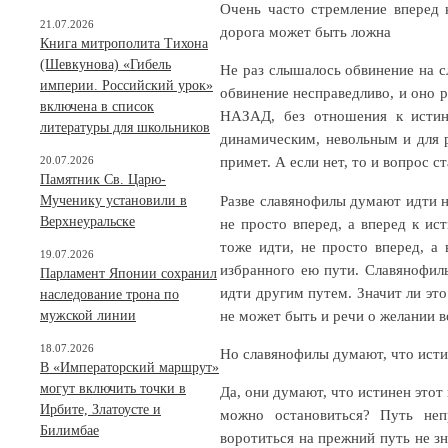
Очень часто стремление вперед 
21.07.2026
дорога может быть ложна
Книга митрополита Тихона
(Шевкунова) «Гибель
Не раз слышалось обвинение на сл
империи. Российский урок»
обвинение несправедливо, и оно 
включена в список
НАЗАД, без отношения к истине
литературы для школьников
динамическим, невольным и для 
примет. А если нет, то и вопрос 
20.07.2026
Памятник Св. Царю-
Разве славянофилы думают идти н
Мученику установили в
Верхнеуральске
не просто вперед, а вперед к ис
тоже идти, не просто вперед, а 
19.07.2026
избранного ею пути. Славянофил
Парламент Японии сохранил
идти другим путем. Значит ли это
наследование трона по
не может быть и речи о желании в
мужской линии
18.07.2026
Но славянофилы думают, что исти
В «Императорский маршрут»
могут включить точки в
Да, они думают, что истинен этот
Ирбите, Златоусте и
можно остановиться? Путь неп
Билимбае
воротиться на прежний путь не зн