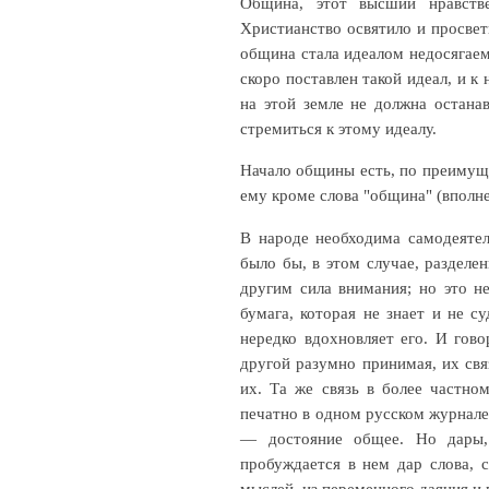
Община, этот высший нравстве
Христианство освятило и просве
община стала идеалом недосягаемы
скоро поставлен такой идеал, и 
на этой земле не должна остана
стремиться к этому идеалу.
Начало общины есть, по преимуще
ему кроме слова "община" (вполне
В народе необходима самодеятел
было бы, в этом случае, разделе
другим сила внимания; но это н
бумага, которая не знает и не 
нередко вдохновляет его. И гов
другой разумно принимая, их св
их. Та же связь в более частно
печатно в одном русском журнале
— достояние общее. Но дары, 
пробуждается в нем дар слова, 
мыслей, из переменного даяния и