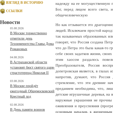
ВЗГЛЯД В ИСТОРИЮ
надежду на ее могущественную по
Бог, перед лицом всего света, 
ССЫЛКИ
общечеловеческую
Новости
Но как отзывается это драгоценн
05.08.2026
людей. Исключаем простой народ: 
В Москве торжественно
так называемых образованных или
отметили день
говорят, что Россия создана Петр
Тезоименитства Главы Дома
что до Петра это была какая-то г
Романовых
себе своих задатков жизни, своих
04.08.2026
этим хаосом раздалось повел
В Астраханской области
Преобразователя, Россия восп
установят бюст святого царя-
допетровская является, в глазах
страстотерпца Николая II
напротив, думают, что Россия 
03.08.2026
стремление, что эти древние на
В Москве пройдёт
преданием необходима, что, лиш
ежегодный Общемосковский
детские игрушечные деревья, на 
Крестный ход
наружные украшения не прочны и
02.08.2026
оживления и преуспеяния (прогр
В День памяти воинов
основным началам, к жизненным 