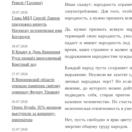
Ревеле (Таллине)
Иные скажут: народность ограни
злоупотребление. Для того, что
29.07.2026
народность, а нужно признать вс
Глава МИД Сергей Лавров
предложил вернуть
Да, нужно признать всякую нар
Ногинску историческое имя
теряющий свою народность, умолк
Богородск
падает и никнет народность под 
28.07.2026
время, какое странное и жалкое з
В Крыму в День Крещения
подражанием народностям чуждым,
Руси прошёл многолюдный
Крестный ход
Каждый народ пусть сохраняет н
выражение. Неужели же захотят сд
27.07.2026
В Воронежской области
личных народных черт? Но если 
открыли памятник святому
явление, до которого можно дойт
адмиралу Федору Ушакову
подводить себя, стирая притом
казенное человечество. По счасть
26.07.2026
Опрос Kyodo: 81% японцев
нелогическая отвлеченность в уме
выступили за женщину-
Нет, пусть свободно и ярко цвету
императора
энергию общему труду народов.
25.07.2026