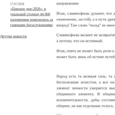
направлению
17.07.2026
«Царские дни-2026»: в
Итак, славянофилы думают, чт
уральской столице 44 000
окаменение, застой), а к пути дре
паломников помолились за
вперед! Там слово "назад" не име
главными богослужениями
Славянофилы желают не возвратить
Другие новости
а потому, что он истинный.
Итак, опять не может быть речи о
может быть лишь об истине путей,
Народ есть та великая сила, та
бесполезным эгоистом, а все ч
элемент личности умеряется вы
общинного элемента. В общин
исключительности, дабы состави
общине, не как отдельные голоса, 