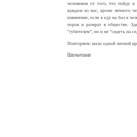
человеком от того, что пойду в 
каждом из нас, кроме личного че
извинение, если я еду на бал к ч
порок и разврат в обществе. З
"губителем", но и не "сидеть на с
Повторяем: мало одной личной нр
Навигация
Предыдущая
по
записям