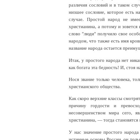
различия сословий и в таком случ
низшее сословие, которое есть н
случае. Простой народ не имее
христианина, а потому и зоветс
слово "люди" получило свое особ
народом, что также есть имя кров
название народа остается преиму
Итак, у простого народа нет ника
как богата эта бедность! И, стоя 
Нося звание только человека, тол
христианского общества.
Как скоpo верхние классы смотрят
причину гордости и превосх
несовершенством мира сего, яв
христианина, — тогда становятся 
У нас значение простого народа
истинные основы России, он толь