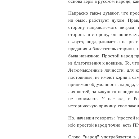
основа веры в русском народе, ка
Напрасно также думают, что прос
ни было, рабствует духом. Правд
сторону направляемого ветром; 
стороны в сторону, он понимает
связует, поддерживает а не рве
предания и блюститель старины; н
была новизною. Простой народ при
из благоговения к новизне. То, ч
Легкомысленные личности, для к
постоянные, не имеют корня в сам
принимая обдуманность народа, е
личностей, за какую-то неподвижн
не понимают. У нас же, в Рос
историческую причину, свое зако
Но, начавши говорить: "простой н
ибо простой народ точно, есть 
Слово "народ" употребляется в 