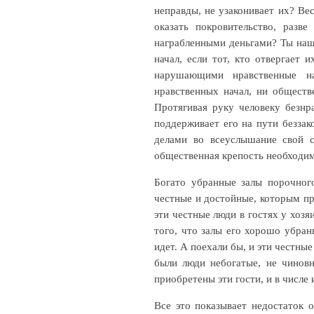
неправды, не узаконивает их? Вес
оказать покровительство, раз
награбленными деньгами? Ты наш
начал, если тот, кто отвергает
нарушающими нравственные на
нравственных начал, ни обществ
Протягивая руку человеку безнр
поддерживает его на пути беззак
делами во всеуслышание свой с
общественная крепость необходи
Богато убранные залы порочного
честные и достойные, которым пр
эти честные люди в гостях у хозя
того, что залы его хорошо убран
идет. А поехали бы, и эти честные
были люди небогатые, не чиновн
приобретены эти гости, и в числе
Все это показывает недостаток 