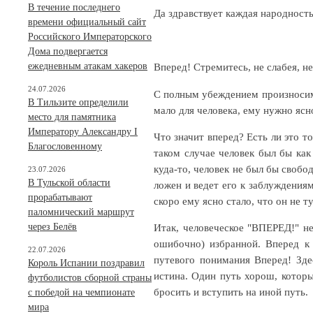
В течение последнего
Да здравствует каждая народность
времени официальный сайт
Российского Императорского
Дома подвергается
ежедневным атакам хакеров
Вперед! Стремитесь, не слабея, не
24.07.2026
С полным убеждением произносим 
В Тильзите определили
мало для человека, ему нужно ясн
место для памятника
Императору Александру I
Что значит вперед? Есть ли это т
Благословенному
таком случае человек был бы ка
куда-то, человек не был бы свобо
23.07.2026
В Тульской области
ложен и ведет его к заблуждениям
прорабатывают
скоро ему ясно стало, что он не т
паломнический маршрут
через Белёв
Итак, человеческое "ВПЕРЕД!" не 
ошибочно) избранной. Вперед к
22.07.2026
путевого понимания Вперед! Зде
Король Испании поздравил
истина. Один путь хорош, который
футболистов сборной страны
бросить и вступить на иной путь.
с победой на чемпионате
мира