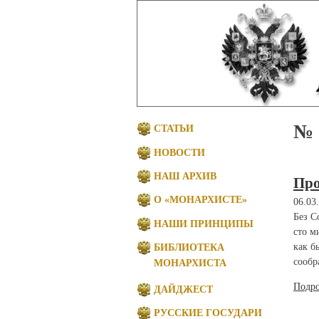
№ 
СТАТЬИ
НОВОСТИ
НАШ АРХИВ
Про
О «МОНАРХИСТЕ»
06.03
Без С
НАШИ ПРИНЦИПЫ
сто м
как б
БИБЛИОТЕКА
сообр
МОНАРХИСТА
Подр
ДАЙДЖЕСТ
РУССКИЕ ГОСУДАРИ