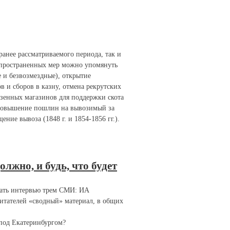
 ранее рассматриваемого периода, так и
аспространенных мер можно упомянуть
и безвозмездные), открытие
в и сборов в казну, отмена рекрутских
азенных магазинов для поддержки скота
к повышение пошлин на вывозимый за
ние вывоза (1848 г. и 1854-1856 гг.).
лжно, и будь, что будет
дать интервью трем СМИ: ИА
читателей «сводный» материал, в общих
 под Екатеринбургом?