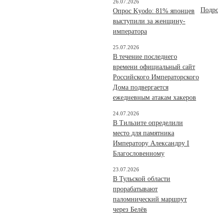
26.07.2026
Подр
Опрос Kyodo: 81% японцев
выступили за женщину-
императора
25.07.2026
В течение последнего
времени официальный сайт
Российского Императорского
Дома подвергается
ежедневным атакам хакеров
24.07.2026
В Тильзите определили
место для памятника
Императору Александру I
Благословенному
23.07.2026
В Тульской области
прорабатывают
паломнический маршрут
через Белёв