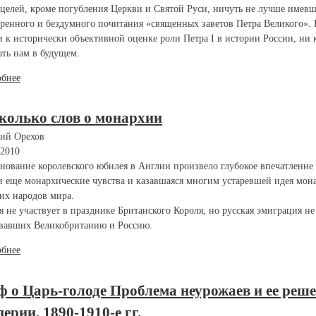
целей, кроме погубления Церкви и Святой Руси, ничуть не лучше имевш
ренного и бездумного почитания «священных заветов Петра Великого». 
и к исторически объективной оценке роли Петра I в истории России, н
ать нам в будущем.
обнее
колько слов о монархии
ий Орехов
.2010
нование королевского юбилея в Англии произвело глубокое впечатление н
и еще монархические чувства и казавшаяся многим устаревшей идея мон
их народов мира.
я не участвует в празднике Британского Короля, но русская эмиграция не
вавших Великобританию и Россию.
обнее
 о Царь-голоде Проблема неурожаев и ее реше
ерии. 1890-1910-е гг.