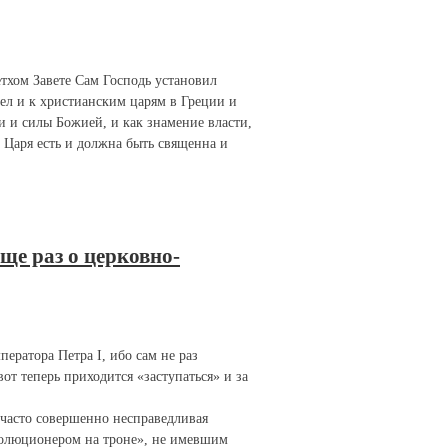
етхом Завете Сам Господь установил
л и к христианским царям в Греции и
и и силы Божией, и как знамение власти,
 Царя есть и должна быть священна и
ще раз о церковно-
ератора Петра I, ибо сам не раз
т теперь приходится «заступаться» и за
 часто совершенно несправедливая
волюционером на троне», не имевшим