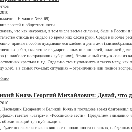
углов
.2010
олжение. Начало в №68-69)
вия властей и общественности
сказать, что как неурожаи, в том числе весьма сильные, были в России и
тельство отнюдь не сидело во время них сложа руки. Среди наиболее р
ющие: прямые пособия нуждающимся хлебом и деньгами (заимообразные 
твенных работ, смягчение государственных повинностей, платежей долго
ов (в наиболее пострадавших губерниях), безакцизный отпуск соли из к
арственных крестьян и т.д. Отдельно стоит упомянуть и такую меру, ка
цу хлеб, а в самых тяжелых ситуациях – ограничение или полное воспреще
обнее
икий Князь Георгий Михайлович: Делай, что до
.2010
. Наследник Цесаревич и Великий Князь в последнее время благоволил 
рфакс», газетам «Завтра» и «Российские вести». Предлагаем вниманию 
х объединяющий три публикации.
да будет поставлена точка в вопросе о подлинности останков, найденных