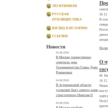
Про
ЛЕГИТИМИЗМ
свято
РУССКАЯ
20.12
ПУБЛИЦИСТИКА
В озн
свяще
ВЗГЛЯД В ИСТОРИЮ
Росси
данно
ССЫЛКИ
непри
Новости
Подр
05.08.2026
В Москве торжественно
О ч
отметили день
Тезоименитства Главы Дома
гос
Романовых
М. Ни
04.08.2026
16.12
В Астраханской области
Никог
установят бюст святого царя-
высту
страстотерпца Николая II
царя-
Получ
03.08.2026
крити
В Москве пройдёт