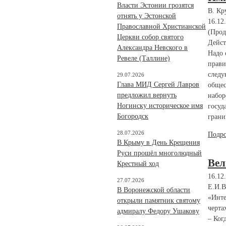
Власти Эстонии грозятся
В. Кр
отнять у Эстонской
16.12
Православной Христианской
(Прод
Церкви собор святого
Дейст
Александра Невского в
Надо 
Ревеле (Таллине)
прави
следу
29.07.2026
Глава МИД Сергей Лавров
общес
предложил вернуть
набор
Ногинску историческое имя
госуд
Богородск
грани
28.07.2026
Подр
В Крыму в День Крещения
Руси прошёл многолюдный
Вел
Крестный ход
16.12
27.07.2026
Е.И.В
В Воронежской области
«Инте
открыли памятник святому
черта
адмиралу Федору Ушакову
– Ког