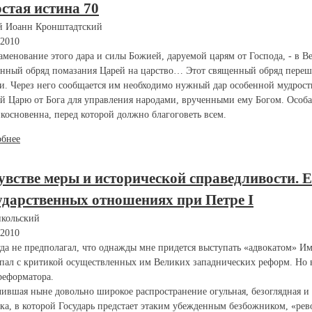
стая истина 70
й Иоанн Кронштадтский
.2010
аменование этого дара и силы Божией, даруемой царям от Господа, - в В
нный обряд помазания Царей на царство… Этот священный обряд переше
и. Через него сообщается им необходимо нужный дар особенной мудрост
й Царю от Бога для управления народами, врученными ему Богом. Особа
косновенна, перед которой должно благоговеть всем.
обнее
увстве меры и исторической справедливости. Е
ударственных отношениях при Петре I
кольский
.2010
да не предполагал, что однажды мне придется выступать «адвокатом» Имп
пал с критикой осуществленных им Великих западнических реформ. Но во
реформатора.
ившая ныне довольно широкое распространение огульная, безоглядная и
ка, в которой Государь предстает этаким убежденным безбожником, «ре