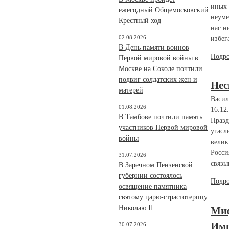
иных 
ежегодный Общемосковский
неуме
Крестный ход
нас н
02.08.2026
избег
В День памяти воинов
Подр
Первой мировой войны в
Москве на Соколе почтили
подвиг солдатских жен и
Нес
матерей
Васил
01.08.2026
16.12
В Тамбове почтили память
Празд
участников Первой мировой
угасл
войны
велик
Росси
31.07.2026
связы
В Заречном Пензенской
губернии состоялось
Подр
освящение памятника
святому царю-страстотерпцу
Николаю II
Миф
Имп
30.07.2026