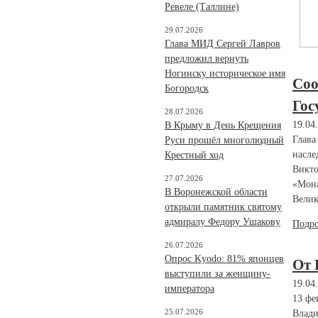
Ревеле (Таллине)
29.07.2026
Глава МИД Сергей Лавров
предложил вернуть
Ногинску историческое имя
Соо
Богородск
Гос
28.07.2026
19.04
В Крыму в День Крещения
Глава
Руси прошёл многолюдный
насле
Крестный ход
Викто
27.07.2026
«Мона
В Воронежской области
Велик
открыли памятник святому
адмиралу Федору Ушакову
Подр
26.07.2026
Опрос Kyodo: 81% японцев
От 
выступили за женщину-
19.04
императора
13 фе
25.07.2026
Влади