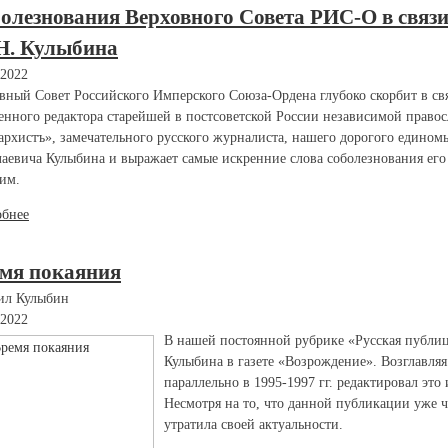
олезнования Верховного Совета РИС-О в связи
Н. Кулыбина
.2022
вный Совет Российского Имперского Союза-Ордена глубоко скорбит в св
енного редактора старейшей в постсоветской России независимой право
рхистъ», замечательного русского журналиста, нашего дорогого едино
аевича Кулыбина и выражает самые искренние слова соболезнования ег
им.
обнее
мя покаяния
ил Кулыбин
.2022
В нашей постоянной рубрике «Русская публи
Кулыбина в газете «Возрождение». Возглавля
параллельно в 1995-1997 гг. редактировал э
Несмотря на то, что данной публикации уже ч
утратила своей актуальности.