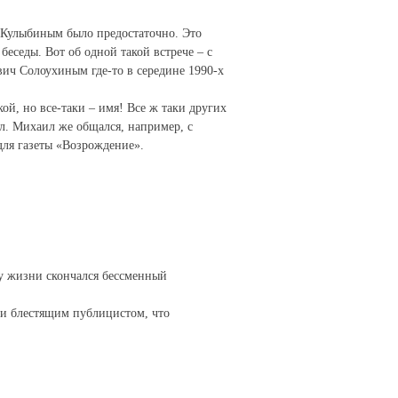
 Кулыбиным было предостаточно. Это
беседы. Вот об одной такой встрече – с
ич Солоухиным где-то в середине 1990-х
ой, но все-таки – имя! Все ж таки других
ал. Михаил же общался, например, с
ля газеты «Возрождение».
у жизни скончался бессменный
 и блестящим публицистом, что