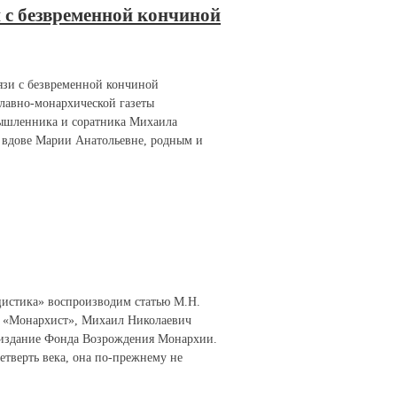
 с безвременной кончиной
язи с безвременной кончиной
славно-монархической газеты
мышленника и соратника Михаила
о вдове Марии Анатольевне, родным и
цистика» воспроизводим статью М.Н.
я «Монархист», Михаил Николаевич
то издание Фонда Возрождения Монархии.
етверть века, она по-прежнему не