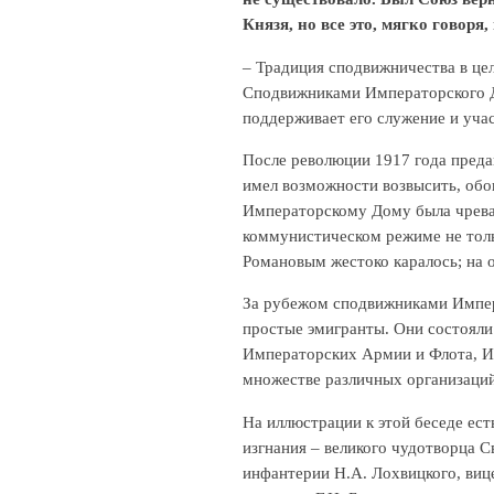
Князя, но все это, мягко говоря
– Традиция сподвижничества в це
Сподвижниками Императорского До
поддерживает его служение и учас
После революции 1917 года преда
имел возможности возвысить, обо
Императорскому Дому была чреват
коммунистическом режиме не толь
Романовым жестоко каралось; на 
За рубежом сподвижниками Импера
простые эмигранты. Они состояли
Императорских Армии и Флота, И
множестве различных организаций
На иллюстрации к этой беседе е
изгнания – великого чудотворца 
инфантерии Н.А. Лохвицкого, виц