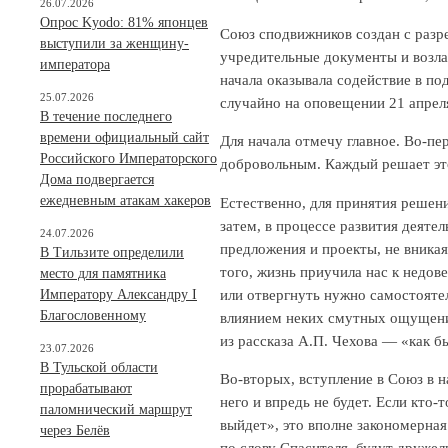
26.07.2026
Опрос Kyodo: 81% японцев
Союз сподвижников создан с раз
выступили за женщину-
учредительные документы и возла
императора
начала оказывала содействие в по
25.07.2026
случайно на оповещении 21 апрел
В течение последнего
времени официальный сайт
Для начала отмечу главное. Во-п
Российского Императорского
добровольным. Каждый решает эт
Дома подвергается
ежедневным атакам хакеров
Естественно, для принятия решен
затем, в процессе развития деятел
24.07.2026
предложения и проекты, не вникая
В Тильзите определили
того, жизнь приучила нас к недов
место для памятника
или отвергнуть нужно самостоятел
Императору Александру I
Благословенному
влиянием неких смутных ощущений
из рассказа А.П. Чехова — «как б
23.07.2026
В Тульской области
Во-вторых, вступление в Союз в н
прорабатывают
него и впредь не будет. Если кто-
паломнический маршрут
выйдет», это вполне закономерна
через Белёв
по слову Спасителя, будут друже