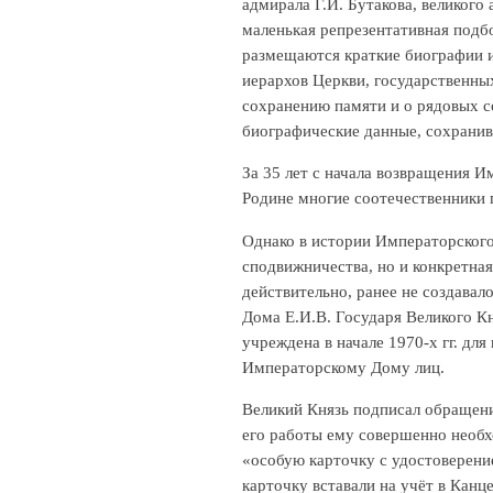
адмирала Г.И. Бутакова, великого
маленькая репрезентативная подбо
размещаются краткие биографии 
иерархов Церкви, государственны
сохранению памяти и о рядовых с
биографические данные, сохранив
За 35 лет с начала возвращения 
Родине многие соотечественники 
Однако в истории Императорского
сподвижничества, но и конкретна
действительно, ранее не создава
Дома Е.И.В. Государя Великого К
учреждена в начале 1970-х гг. дл
Императорскому Дому лиц.
Великий Князь подписал обращени
его работы ему совершенно необхо
«особую карточку с удостоверен
карточку вставали на учёт в Канц