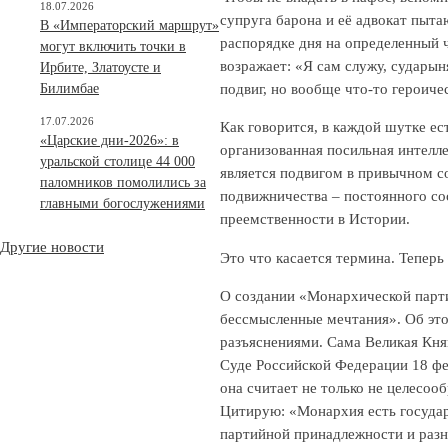
18.07.2026
супруга барона и её адвокат пыта
В «Императорский маршрут»
распорядке дня на определенный 
могут включить точки в
возражает: «Я сам служу, сударыня
Ирбите, Златоусте и
подвиг, но вообще что-то героичес
Билимбае
17.07.2026
Как говорится, в каждой шутке ес
«Царские дни-2026»: в
организованная посильная интелл
уральской столице 44 000
является подвигом в привычном с
паломников помолились за
подвижничества – постоянного с
главными богослужениями
преемственности в Истории.
Другие новости
Это что касается термина. Тепер
О создании «Монархической парти
бессмысленные мечтания». Об это
разъяснениями. Сама Великая Кн
Суде Российской Федерации 18 фе
она считает не только не целесо
Цитирую: «Монархия есть государ
партийной принадлежности и разн