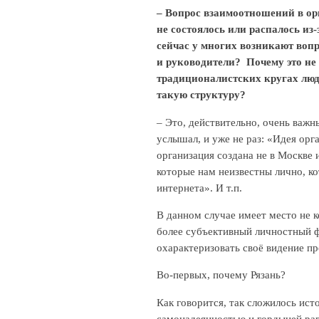
– Вопрос взаимоотношений в ор
не состоялось или распалось из
сейчас у многих возникают вопр
и руководители? Почему это не
традиционалистских кругах люд
такую структуру?
– Это, действительно, очень важ
услышал, и уже не раз: «Идея орг
организация создана не в Москве 
которые нам неизвестны лично, ко
интернета». И т.п.
В данном случае имеет место не 
более субъективный личностный фа
охарактеризовать своё видение п
Во-первых, почему Рязань?
Как говорится, так сложилось ис
самонадеянностью и гордыней рав