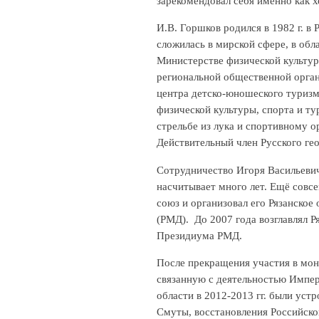
зарекомендовал себя именно как 
И.В. Горшков родился в 1982 г. в
сложилась в мирской сфере, в обл
Министерстве физической культур
региональной общественной орган
центра детско-юношеского туризм
физической культуры, спорта и ту
стрельбе из лука и спортивному 
Действительный член Русского ге
Сотрудничество Игоря Васильеви
насчитывает много лет. Ещё совс
союз и организовал его Рязанское
(РМД). До 2007 года возглавлял Р
Президиума РМД.
После прекращения участия в мон
связанную с деятельностью Импер
области в 2012-2013 гг. были ус
Смуты, восстановления Российско