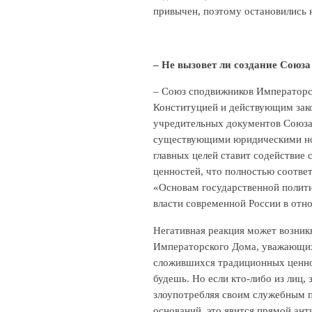
привычен, поэтому остановились 
– Не вызовет ли создание Союз
– Союз сподвижников Императорск
Конституцией и действующим зак
учредительных документов Союза 
существующими юридическими нор
главных целей ставит содействие
ценностей, что полностью соотве
«Основам государственной полити
власти современной России в отн
Негативная реакция может возникн
Императорского Дома, уважающих 
сложившихся традиционных ценнос
будешь. Но если кто-либо из лиц,
злоупотребляя своим служебным п
оснований, это явится прямой ан