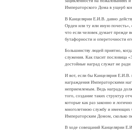
зацикленности на пожалованиях и
Императорского Дома в ущерб кон
В Канцелярии Е.И.В. давно действ
Орден или ту или иную почесть»,
что если человек думает прежде вс
бутафорности и опереточности ег
Большинству людей приятно, когда
служения. Как гласит пословица «
достойные наград служат не ради 
И вот, если бы Канцелярия Е.И.В
награждения Императорскими нагр
неприемлемым. Ведь награда долж
того, создание таких структур о
которые как раз законно и логичн
многолетнюю службу и имеющих бо
Императорским Домом, сколько пе
В ходе совещаний Канцелярии Е.И.