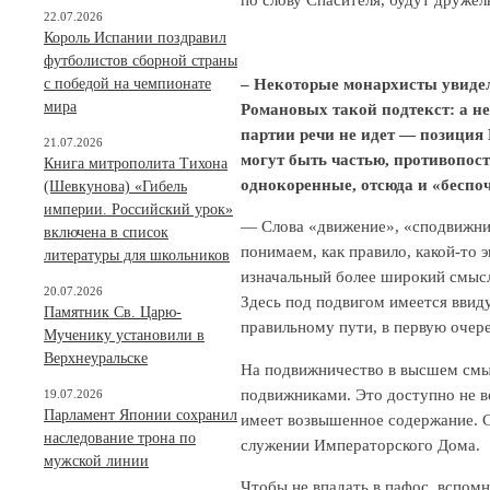
22.07.2026
Король Испании поздравил
футболистов сборной страны
– Некоторые монархисты увиде
с победой на чемпионате
мира
Романовых такой подтекст: а н
партии речи не идет — позиция 
21.07.2026
могут быть частью, противопос
Книга митрополита Тихона
однокоренные, отсюда и «беспо
(Шевкунова) «Гибель
империи. Российский урок»
— Слова «движение», «сподвижник
включена в список
понимаем, как правило, какой-то
литературы для школьников
изначальный более широкий смысл
20.07.2026
Здесь под подвигом имеется ввиду
Памятник Св. Царю-
правильному пути, в первую очере
Мученику установили в
Верхнеуральске
На подвижничество в высшем смыс
подвижниками. Это доступно не в
19.07.2026
Парламент Японии сохранил
имеет возвышенное содержание. С
наследование трона по
служении Императорского Дома.
мужской линии
Чтобы не впадать в пафос, вспом