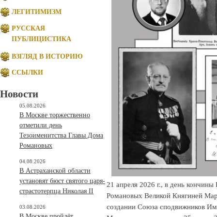
ЛЕГИТИМИЗМ
РУССКАЯ
ПУБЛИЦИСТИКА
ВЗГЛЯД В ИСТОРИЮ
ССЫЛКИ
Новости
05.08.2026
В Москве торжественно
отметили день
Тезоименитства Главы Дома
Романовых
04.08.2026
В Астраханской области
установят бюст святого царя-
21 апреля 2026 г., в день кончин
страстотерпца Николая II
Романовых Великой Княгиней Мари
создании Союза сподвижников Им
03.08.2026
В Москве пройдёт