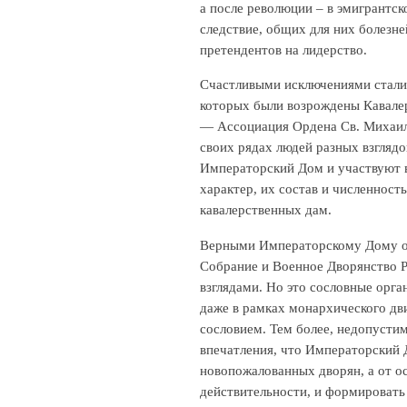
а после революции – в эмигрантск
следствие, общих для них болезне
претендентов на лидерство.
Счастливыми исключениями стали 
которых были возрождены Кавалер
— Ассоциация Ордена Св. Михаил
своих рядах людей разных взглядо
Императорский Дом и участвуют в
характер, их состав и численнос
кавалерственных дам.
Верными Императорскому Дому ор
Собрание и Военное Дворянство Р
взглядами. Но это сословные орг
даже в рамках монархического дв
сословием. Тем более, недопусти
впечатления, что Императорский 
новопожалованных дворян, а от о
действительности, и формировать