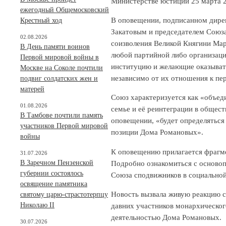
Министерстве юстиции 25 марта 2
ежегодный Общемосковский
В оповещении, подписанном дире
Крестный ход
Закатовым и председателем Союза
02.08.2026
соизволения Великой Княгини Мар
В День памяти воинов
любой партийной либо организац
Первой мировой войны в
институцию и желающие оказывать
Москве на Соколе почтили
независимо от их отношения к пе
подвиг солдатских жен и
матерей
Союз характеризуется как «объед
01.08.2026
семье и её реинтеграции в общест
В Тамбове почтили память
оповещении, «будет определяться
участников Первой мировой
позиции Дома Романовых».
войны
К оповещению прилагается фрагме
31.07.2026
Подробно ознакомиться с осново
В Заречном Пензенской
губернии состоялось
Союза сподвижников в социальной
освящение памятника
Новость вызвала живую реакцию 
святому царю-страстотерпцу
Николаю II
давних участников монархическог
деятельностью Дома Романовых.
30.07.2026