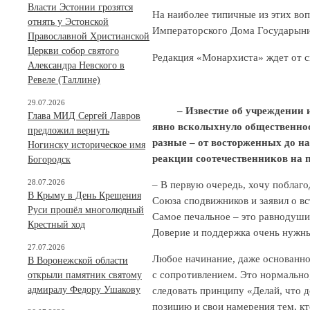
Власти Эстонии грозятся
На наиболее типичные из этих во
отнять у Эстонской
Императорского Дома Государын
Православной Христианской
Церкви собор святого
Редакция «Монархиста» ждет от с
Александра Невского в
Ревеле (Таллине)
29.07.2026
– Известие об учреждении и 
Глава МИД Сергей Лавров
явно всколыхнуло общественнос
предложил вернуть
разные – от восторженных до н
Ногинску историческое имя
реакции соотечественников на 
Богородск
28.07.2026
– В первую очередь, хочу поблаго
В Крыму в День Крещения
Союза сподвижников и заявил о вс
Руси прошёл многолюдный
Самое печальное – это равнодушие
Крестный ход
Доверие и поддержка очень нужны
27.07.2026
Любое начинание, даже основанное
В Воронежской области
с сопротивлением. Это нормально,
открыли памятник святому
адмиралу Федору Ушакову
следовать принципу «Делай, что д
позицию и свои намерения тем, кт