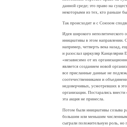
данной среде; это право на сущес
некоторыми из тех, кто раньше б
Так происходит и с Союзом сподв
Идея широкого неполитического о
инициативы в этом направлении. 
например, четверть века назад, 
и разослал циркуляр Канцелярии 
«независимо от их организационн
является созданием новой организ
все присланные данные не подлеж
соотечественниками и объединени
недоверчивых, усмотревших в этой
организации. Постарались внести
эта акция не принесла.
Потом были инициативы созыва ра
большим или меньшим численным 
сыграли положительную роль, но п