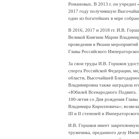
Романовых. В 2013 г. он учредил
2017 году получившую Высочайше
одно из богатейших в мiре собра
В 2016, 2017 и 2018 гг. И.В. Гор
Великой Княгини Марии Владимиро
проведения в Рязани мероприяти
Главы Российского Императорског
За свои труды И.В. Горшков удос
спорта Российской Федерации, ме
области, Высочайшей Благодарно
Владимировна также наградила е
«Юбилей Всенародного Подвига. 1
100-летия со Дня рождения Главы
Владимира Кирилловича»; возвела
III и II степеней и Императорског
И.В. Горшков имеет закрепленную
труженика, преданного делу Имп