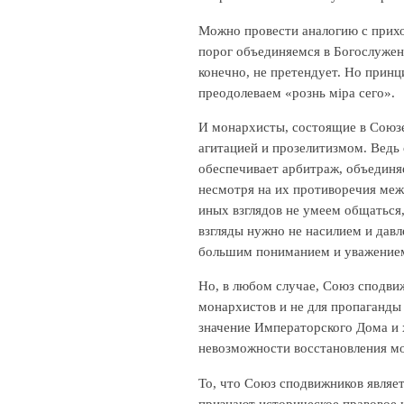
Можно провести аналогию с прихо
порог объединяемся в Богослужен
конечно, не претендует. Но прин
преодолеваем «рознь мiра сего».
И монархисты, состоящие в Союзе
агитацией и прозелитизмом. Ведь
обеспечивает арбитраж, объединя
несмотря на их противоречия межд
иных взглядов не умеем общаться
взгляды нужно не насилием и давл
большим пониманием и уважение
Но, в любом случае, Союз сподви
монархистов и не для пропаганды 
значение Императорского Дома и 
невозможности восстановления мо
То, что Союз сподвижников являет
признают историческое правовое 