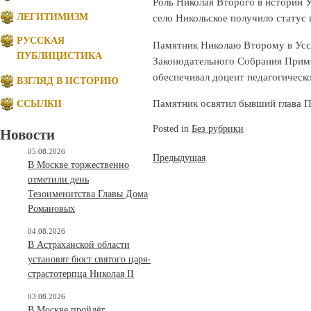
Роль Николая Второго в истории У
село Никольское получило статус 
ЛЕГИТИМИЗМ
РУССКАЯ
Памятник Николаю Второму в Усс
ПУБЛИЦИСТИКА
Законодательного Собрания Прим
обеспечивал доцент педагогическ
ВЗГЛЯД В ИСТОРИЮ
Памятник освятил бывший глава П
ССЫЛКИ
Posted in
Без рубрики
Новости
05.08.2026
Навигация
Предыдущая
В Москве торжественно
по
отметили день
Тезоименитства Главы Дома
записям
Романовых
04.08.2026
В Астраханской области
установят бюст святого царя-
страстотерпца Николая II
03.08.2026
В Москве пройдёт