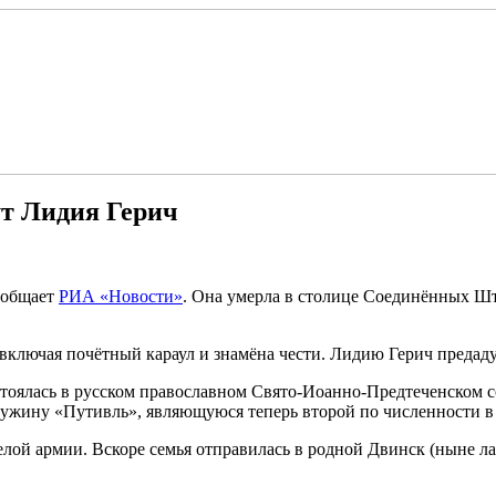
ут Лидия Герич
ообщает
РИА «Новости»
. Она умерла в столице Соединённых Шт
включая почётный караул и знамёна чести. Лидию Герич предаду
стоялась в русском православном Свято-Иоанно-Предтеченском 
 дружину «Путивль», являющуюся теперь второй по численности 
елой армии. Вскоре семья отправилась в родной Двинск (ныне ла