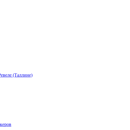
евеле (Таллине)
акеров