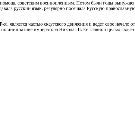
а помощь советским военнопленным. Потом были годы вынужде
давала русский язык, регулярно посещала Русскую православную
), является частью скаутского движения и ведет свое начало от
о инициативе императора Николая II. Ее главной целью являет