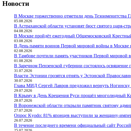
Новости
В Москве торжественно отметили день Тезоименитства 
05.08.2026
В Астраханской области установят бюст святого царя-стр
04.08.2026
В Москве пройдёт ежегодный Общемосковский Крестный
03.08.2026
В День памяти воинов Первой мировой войны в Москве н
02.08.2026
В Тамбове почтили память участников Первой мировой 
01.08.2026
В Заречном Пензенской губернии состоялось освящение 
31.07.2026
Власти Эстонии грозятся отнять у Эстонской Православн
30.07.2026
Глава МИД Сергей Лавров предложил вернуть Ногинску 
29.07.2026
В Крыму в День Крещения Руси прошёл многолюдный К
28.07.2026
В Воронежской области открыли памятник святому адми
27.07.2026
Опрос Kyodo: 81% японцев выступили за женщину-импе
26.07.2026
В течение последнего времени официальный сайт Россий
25.07.2026