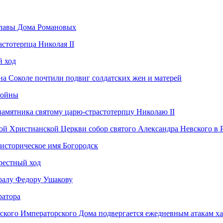
Главы Дома Романовых
астотерпца Николая II
 ход
а Соколе почтили подвиг солдатских жен и матерей
войны
памятника святому царю-страстотерпцу Николаю II
ой Христианской Церкви собор святого Александра Невского в Р
историческое имя Богородск
рестный ход
ралу Федору Ушакову
ратора
ского Императорского Дома подвергается ежедневным атакам х