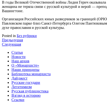
В годы Великой Отечественной войны Лидия Герич оказывал
женщина не теряла связи с русской культурой и верой — препо
Вашингтоне.
Организация Российских юных разведчиков за границей (ОРЮР-з
Павловском парке близ Санкт-Петербурга Олегом Пантюховым п
духе православия и русской культуры.
Posted in
Без рубрики
Навигация
Предыдущая
Следующая
по
Статьи
записям
Новости
Наш архив
О «Монархисте»
Наши принципы
Библиотека монархиста
Дайджест
Русские государи
Легитимизм
Русская публицистика
Взгляд в историю
Ссылки