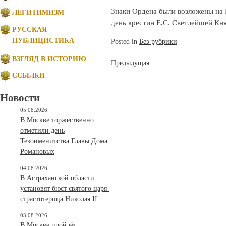
Знаки Ордена были возложены на Е
ЛЕГИТИМИЗМ
день крестин Е.С. Светлейшей К
РУССКАЯ
ПУБЛИЦИСТИКА
Posted in
Без рубрики
ВЗГЛЯД В ИСТОРИЮ
Навигация
Предыдущая
ССЫЛКИ
по
записям
Новости
05.08.2026
В Москве торжественно
отметили день
Тезоименитства Главы Дома
Романовых
04.08.2026
В Астраханской области
установят бюст святого царя-
страстотерпца Николая II
03.08.2026
В Москве пройдёт