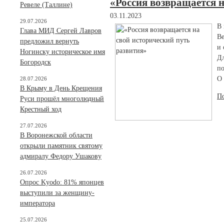
«Россия возвращается н
Ревеле (Таллине)
03.11.2023
29.07.2026
В 
Глава МИД Сергей Лавров
Ве
предложил вернуть
и 
Ногинску историческое имя
Дл
Богородск
по
О 
28.07.2026
В Крыму в День Крещения
П
Руси прошёл многолюдный
Крестный ход
27.07.2026
В Воронежской области
открыли памятник святому
адмиралу Федору Ушакову
26.07.2026
Опрос Kyodo: 81% японцев
выступили за женщину-
императора
25.07.2026