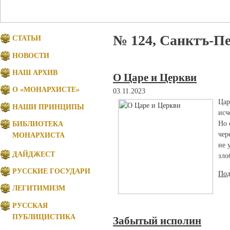
№ 124, Санктъ-Пе
СТАТЬИ
НОВОСТИ
НАШ АРХИВ
О Царе и Церкви
О «МОНАРХИСТЕ»
03.11.2023
Цар
НАШИ ПРИНЦИПЫ
исч
Но 
БИБЛИОТЕКА
чер
МОНАРХИСТА
не 
ДАЙДЖЕСТ
зло
РУССКИЕ ГОСУДАРИ
Под
ЛЕГИТИМИЗМ
РУССКАЯ
ПУБЛИЦИСТИКА
Забытый исполин