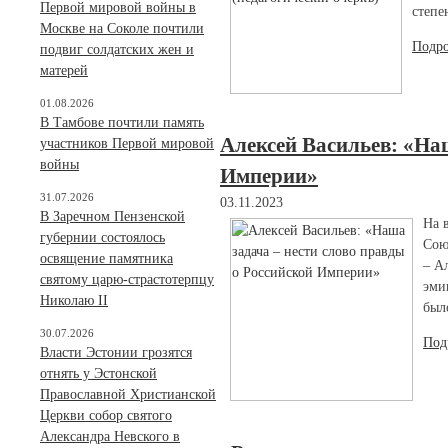
Первой мировой войны в
степе
Москве на Соколе почтили
Подр
подвиг солдатских жен и
матерей
01.08.2026
В Тамбове почтили память
Алексей Васильев: «Наш
участников Первой мировой
войны
Империи»
31.07.2026
03.11.2023
В Заречном Пензенской
На 
губернии состоялось
Сою
освящение памятника
– А
святому царю-страстотерпцу
эми
Николаю II
был
30.07.2026
Под
Власти Эстонии грозятся
отнять у Эстонской
Православной Христианской
Церкви собор святого
Александра Невского в