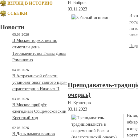
И. Бобров
ВЗГЛЯД В ИСТОРИЮ
03.11.2023
ССЫЛКИ
В эт
госу
Новости
но в
нез
05.08.2026
В Москве торжественно
Под
отметили день
Тезоименитства Главы Дома
Романовых
04.08.2026
В Астраханской области
установят бюст святого царя-
Преподаватель-традицiо
страстотерпца Николая II
очеркъ)
03.08.2026
Н. Кузнецов
В Москве пройдёт
03.11.2023
ежегодный Общемосковский
Въ хо
Крестный ход
обнар
02.08.2026
взгля
В День памяти воинов
могут