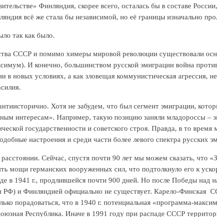
ительстве» Финляндия, скорее всего, осталась бы в составе России
яндия всё же стала бы независимой, но её границы изначально проле
ыло так как было.
ства СССР и помимо химеры мировой революции существовали осно
симум). И конечно, большинством русской эмиграции война против
и в новых условиях, а как зловещая коммунистическая агрессия, не
силия.
 антиисторично. Хотя не забудем, что был сегмент эмиграции, кот
ным интересам». Например, такую позицию заняли младороссы – эм
ческой государственности и советского строя. Правда, в то время
одобные настроения и среди части более левого спектра русских э
расстоянии. Сейчас, спустя почти 90 лет мы можем сказать, что «
ть мощи германских вооруженных сил, что подтолкнуло его к ускор
де в 1941 г., продлившейся почти 900 дней. Но после Победы над
 РФ) и Финляндией официально не существует. Карело-Финская ССР 
лько порадоваться, что в 1940 г. потенциальная «программа-макси
оюзная Республика. Иначе в 1991 году при распаде СССР террито