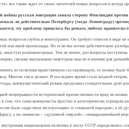
та» все также ждет от своих читателей новых вопросов и всегда п
й войны русская эмиграция заняла сторону Финляндии против с
рожала ли действительно Петербургу (тогда Ленинграду) чрезм
ажется, эту проблему пришлось бы решать любому правительс
ых вопросов глубок и многогранен. Он требует ответов в виде не
той или иной пропаганды. Но если мы хотим действительно разобра
, зачастую разновекторных. Тем не менее, раз вопросы поступили,
зицию, сколько высказываю некоторые мысли и мнения для дальне
лючить из политики нравственную составляющую, то можно было бы
льзу. Многие так и делают. В последнее время стала модной теория
етоды, коммунистический режим продолжал созидательное дело рос
цией непрерывности исторической преемственности вряд ли можно с
а в том, что сами коммунисты яростно и категорически отрицали к
ссия была «царством эксплуатации» и «тюрьмой народов», а её ду
аркс), а по-ленински – «духовной сивухой», «невыразимейшей ме
 внутренняя национальная политика в эпоху СССР определялись со