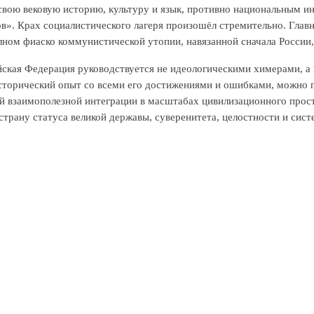
вою вековую историю, культуру и язык, противно национальным инт
в». Крах социалистического лагеря произошёл стремительно. Главн
олном фиаско коммунистической утопии, навязанной сначала России,
ская Федерация руководствуется не идеологическими химерами, а 
сторический опыт со всеми его достижениями и ошибками, можно п
й взаимополезной интеграции в масштабах цивилизационного прос
страну статуса великой державы, суверенитета, целостности и сист