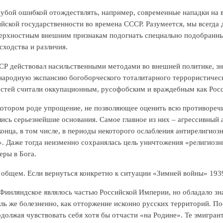
убой ошибкой отождествлять, например, современные нападки на
ской государственности во времена СССР. Разумеется, мы всегда д
рхностным внешним признакам подогнать специально подобранные
сходства и различия.
ССР действовал насильственными методами во внешней политике, зна
народную экспансию богоборческого тоталитарного террористичес
стей считали оккупационным, русофобским и враждебным как России
котором роде упрощение, не позволяющее оценить всю противоречив
лись серьезнейшие основания. Самое главное из них – агрессивны
конца, в том числе, в периоды некоторого ослабления антирелигио
. Даже тогда неизменно сохранялась цель уничтожения «религиозн
еры в Бога.
в общем. Если вернуться конкретно к ситуации «Зимней войны» 193
Финляндское являлось частью Российской Империи, но обладало зн
ль же болезненно, как отторжение исконно русских территорий. П
олжая чувствовать себя хотя бы отчасти «на Родине». Те эмигранты