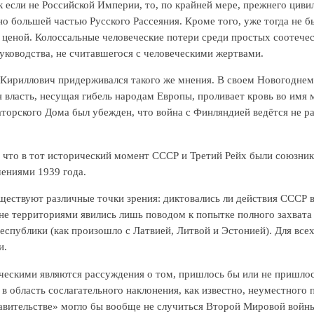
 если не Российской Империи, то, по крайней мере, прежнего ци
но большей частью Русского Рассеяния. Кроме того, уже тогда не 
 ценой. Колоссальные человеческие потери среди простых соотечест
руководства, не считавшегося с человеческими жертвами.
Кириллович придерживался такого же мнения. В своем Новогодне
 власть, несущая гибель народам Европы, проливает кровь во имя м
торского Дома был убежден, что война с Финляндией ведётся не р
, что в тот исторический момент СССР и Третий Рейх были союзник
ениями 1939 года.
ществуют различные точки зрения: диктовались ли действия СССР 
не территориями явились лишь поводом к попытке полного захвата
еспублики (как произошло с Латвией, Литвой и Эстонией). Для все
и.
ческими являются рассуждения о том, пришлось бы или не пришло
 область сослагательного наклонения, как известно, неуместного 
авительстве» могло бы вообще не случиться Второй Мировой войны.