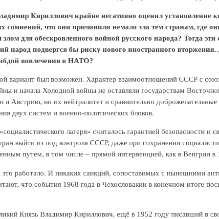
ладимир Кириллович крайне негативно оценил установление к
х сомнений, что они причинили немало зла тем странам, где о
м злом для обескровленного войной русского народа? Тогда эт
ий народ подвергся бы риску нового иностранного вторжения… 
ибдой вовлечения в НАТО?
кой вариант был возможен. Характер взаимоотношений СССР с союз
ны и начала Холодной войны не оставляли государствам Восточной
 и Австрию, но их нейтралитет и сравнительно доброжелательные 
ния двух систем и военно-политических блоков.
«социалистического лагеря» считалось гарантией безопасности и 
тран выйти из под контроля СССР, даже при сохранении социалист
нным путем, в том числе – прямой интервенцией, как в Венгрии в 1
 это работало. И никаких санкций, сопоставимых с нынешними ант
итают, что события 1968 года в Чехословакии в конечном итоге п
ликий Князь Владимир Кириллович, ещё в 1952 году писавший в с