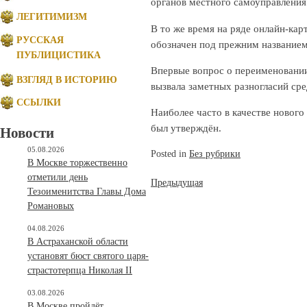
органов местного самоуправления
ЛЕГИТИМИЗМ
В то же время на ряде онлайн-ка
РУССКАЯ
обозначен под прежним название
ПУБЛИЦИСТИКА
Впервые вопрос о переименовании 
ВЗГЛЯД В ИСТОРИЮ
вызвала заметных разногласий ср
ССЫЛКИ
Наиболее часто в качестве нового
был утверждён.
Новости
05.08.2026
Posted in
Без рубрики
В Москве торжественно
отметили день
Навигация
Предыдущая
Тезоименитства Главы Дома
по
Романовых
записям
04.08.2026
В Астраханской области
установят бюст святого царя-
страстотерпца Николая II
03.08.2026
В Москве пройдёт